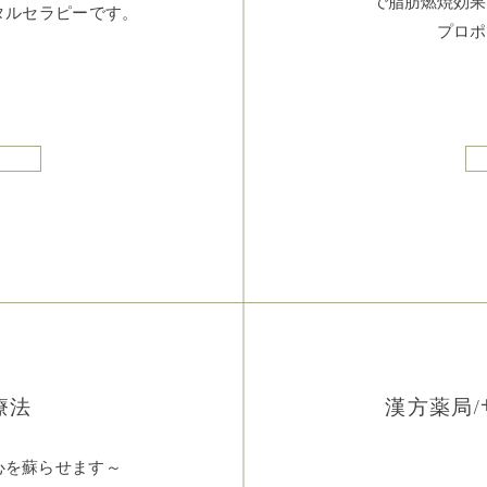
で脂肪燃焼効果
タルセラピーです。
プロポ
療法
漢方薬局
心を蘇らせます～