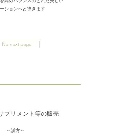
を高めバランスのとれた美しい
ーションへと導きます
No next page
/サプリメント等の販売
～漢方～