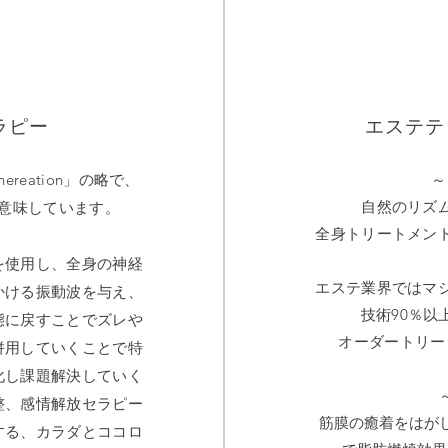
ラピー
エステテ
reation」の略で、
～
自然のリズ
意味しています。
全身トリートメン
を使用し、全身の神経
エステ業界ではマ
かける振動波を与え、
技術90％
態に戻すことでズレや
オーダートリー
併用していくことで特
化し課題解決していく
整、感情解放セラピー
筋膜の癒着をはが
する、カラダとココロ